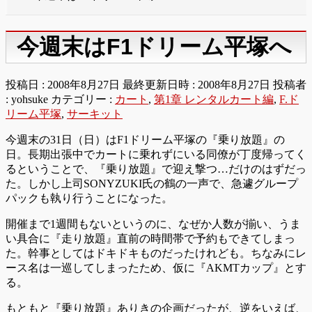
今週末はF1ドリーム平塚へ
投稿日 : 2008年8月27日
最終更新日時 : 2008年8月27日
投稿者
:
yohsuke
カテゴリー :
カート
,
第1章 レンタルカート編
,
F.ド
リーム平塚
,
サーキット
今週末の31日（日）はF1ドリーム平塚の『乗り放題』の
日。長期出張中でカートに乗れずにいる同僚が丁度帰ってく
るということで、『乗り放題』で迎え撃つ…だけのはずだっ
た。しかし上司SONYZUKI氏の鶴の一声で、急遽グループ
パックも執り行うことになった。
開催まで1週間もないというのに、なぜか人数が揃い、うま
い具合に『走り放題』直前の時間帯で予約もできてしまっ
た。幹事としてはドキドキものだったけれども。ちなみにレ
ース名は一巡してしまったため、仮に『AKMTカップ』とす
る。
もともと『乗り放題』ありきの企画だったが、逆をいえば、