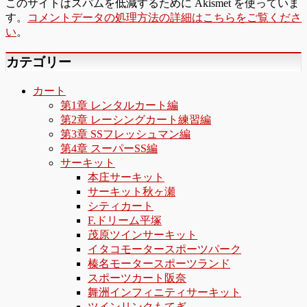
このサイトはスパムを低減するために Akismet を使っていま
す。
コメントデータの処理方法の詳細はこちらをご覧くださ
い
。
カテゴリー
カート
第1章 レンタルカート編
第2章 レーシングカート練習編
第3章 SSフレッシュマン編
第4章 スーパーSS編
サーキット
本庄サーキット
サーキット秋ヶ瀬
シティカート
F.ドリーム平塚
茂原ツインサーキット
イタコモータースポーツパーク
榛名モータースポーツランド
スポーツカート阪奈
舞洲インフィニティサーキット
ツインリンクもてぎ