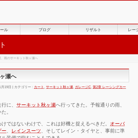
ール
ブログ
リザルト
レー
ト
習、雨のサーキット秋ヶ瀬へ
ヶ瀬へ
1月19日
カテゴリー :
カート
,
サーキット秋ヶ瀬
,
ガレージC
,
第2章 レーシングカー
走行に、
サーキット秋ヶ瀬
へ行ってきた。予報通りの雨、
いた。
わけではないわけで、これは好機と捉えるべきだ。
オーバ
ザー
、
レインスーツ
、そしてレイン・タイヤと、事前に準
フル装備で臨むこともできる。