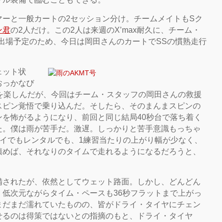
マーと一般カートの2セッション分け。チームメイトもSク
ン君
の2人だけ。この2人は来週のX’max耐久に、チーム・
に出場予定のため、今日は岡田さんのカートでSSの慣熟走行
ェット状
おっかなび
を楽しんだが、今回はチーム・スタッフの岡田さんの救援
スピン覚悟で乗り込んだ。そしたら、そのまんまスピンの
を怖がるようになり、前回と同じ結局40秒台で落ち着く
た。僕は雨が苦手だ。激遅。しっかりと苦手意識もっちゃ
ドライでもレンタルでも、1練習当たりの上がり幅が少なく、
積めば、それなりのタイムで走れるようになるだろうと、
備されたが、依然としてウェット路面。しかし、どんどん
低次元ながらタイム・ペースも36秒フラットまで上がっ
まだまだ濡れていたものの、皆がドライ・タイヤにチェン
せるのは得策ではないとの指摘のもと、ドライ・タイヤ