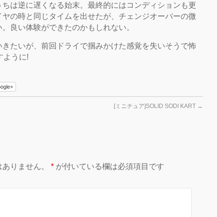
うちは逆に遅くなる始末。最終的にはコンディションも更
イヤの時と同じタイムを出せたが、チェンジオーバーの微
い。良い体験ができたのかもしれない。
いきたいが、前回ドライで掴みかけた感覚を失いそうで怖
ように!
ogle+
[ミニチュア]SOLID SODI KART
→
はありません。
*
が付いている欄は必須項目です