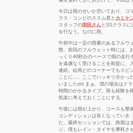
今日は雨のせいか空いており、コ
ラス・コンビのススム君と
カミケ
スタッフの
岡田さん
とSSクラス
を行なう。なのに雨。
午前中は一定の雨量のあるフルウ
態。前回のフルウェット時には、
っくり40秒台のペースで雨の走行
を遠慮なく受けることを前提に、
連続。結局どのコーナーでもスピン
ことに…。ここでハッキリ分かっ
いましたorz まぁ、僕の場合は
時間のかかるタイプ。雨も経験を
気楽に考えておくことにする。
午後には雨が上がり、コースも整
コンディションは良くなっていき、
た。最終セッションでは、路面は
ジ。僕もレイン・タイヤを摩耗さ