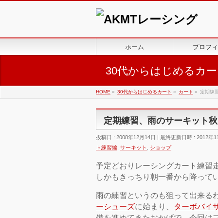
ホーム
プロフィ
30代からはじめるカー
HOME
»
30代からはじめるカート
»
カート
»
定期練
定期練習、雨のサーキット秋
投稿日 : 2008年12月14日
最終更新日時 : 2012年1
ト練習編
,
サーキット
,
ショップ
予定どおりレーシングカート練習
しかもきっちり朝一番から降って
雨の練習というのも狙って出来る
ーシューズ
に始まり、
ターボバイ
備を進めてきたおかげで、今回は