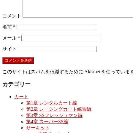
コメント
名前
*
メール
*
サイト
このサイトはスパムを低減するために Akismet を使っていま
カテゴリー
カート
第1章 レンタルカート編
第2章 レーシングカート練習編
第3章 SSフレッシュマン編
第4章 スーパーSS編
サーキット