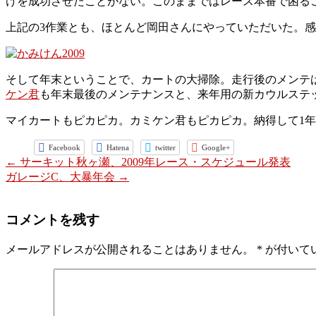
けを成功させたことがない。このままではレース本番で困る
上記の3作業とも、ほとんど岡田さんにやっていただいた。感
そして年末ということで、カートの大掃除。走行後のメンテ
ケン君
も年末最後のメンテナンスと、来年用の新カウルステ
マイカートもピカピカ。カミケン君もピカピカ。納得して1年
Facebook
Hatena
twitter
Google+
←
サーキット秋ヶ瀬、2009年レース・スケジュール発表
ガレージC、大暴年会
→
コメントを残す
メールアドレスが公開されることはありません。
*
が付いて