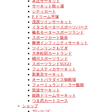
本庄サーキット
サーキット秋ヶ瀬
シティカート
F.ドリーム平塚
茂原ツインサーキット
イタコモータースポーツパーク
榛名モータースポーツランド
スポーツカート阪奈
舞洲インフィニティサーキット
ツインリンクもてぎ
大井松田カートランド
桶川スポーツランド
スポーツランドSUGO
フェスティカサーキット
新東京サーキット
オートパラダイス御殿場
フォーミュランド・ラー飯能
筑波サーキット
姫路ドリームサーキット
つま恋カートコース
ショップ
ガレージC