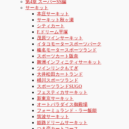
第4章 スーパーSS編
サーキット
本庄サーキット
サーキット秋ヶ瀬
シティカート
F.ドリーム平塚
茂原ツインサーキット
イタコモータースポーツパーク
榛名モータースポーツランド
スポーツカート阪奈
舞洲インフィニティサーキット
ツインリンクもてぎ
大井松田カートランド
桶川スポーツランド
スポーツランドSUGO
フェスティカサーキット
新東京サーキット
オートパラダイス御殿場
フォーミュランド・ラー飯能
筑波サーキット
姫路ドリームサーキット
つま恋カートコース