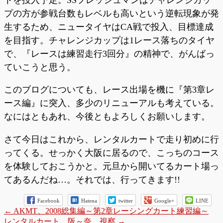
トを投入予定。SSフレッシュマンはチャレンジカッ
プの方が参戦台数もレベルも高いという逆転現象が発
生するため、ニュータイヤはCA戦で投入、目標達成
を目指す。チャレンジカップは1レース落ちのタイヤ
で、『レースは練習走行3回分』の精神で、がんばっ
ていこうと思う。
このブログについても、レース出場を機に『第3章レ
ース編』に突入、多少のリニューアルも考えている。
なにはともあれ、今後ともよろしくお願いします。
さて今日はこれから、レンタルカートで走り初めに行
ってくる。せっかく大阪に居るので、こっちのコース
を体験しておこうかと。元旦から開いてるカート場っ
てあるんだね…。それでは、行ってきます!!
Facebook
Hatena
twitter
Google+
LINE
←
AKMT、2008総集編～第2章レーシングカート練習編～
レンタルカート、阪～奈、視察
→