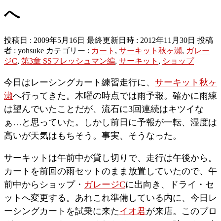
へ
投稿日 : 2009年5月16日
最終更新日時 : 2012年11月30日
投稿
者 :
yohsuke
カテゴリー :
カート
,
サーキット秋ヶ瀬
,
ガレー
ジC
,
第3章 SSフレッシュマン編
,
サーキット
,
ショップ
今日はレーシングカート練習走行に、
サーキット秋ヶ
瀬
へ行ってきた。木曜の時点では雨予報。確かに雨練
は望んでいたことだが、流石に3回連続はキツイな
ぁ…と思っていた。しかし前日に予報が一転、湿度は
高いが天気はもちそう。事実、そうなった。
サーキットは午前中が貸し切りで、走行は午後から。
カートを前回の雨セットのまま放置していたので、午
前中からショップ・
ガレージC
に出向き、ドライ・セ
ットへ変更する。あれこれ準備している内に、今日レ
ーシングカートを試乗に来た
イオ君
が来店。このブロ