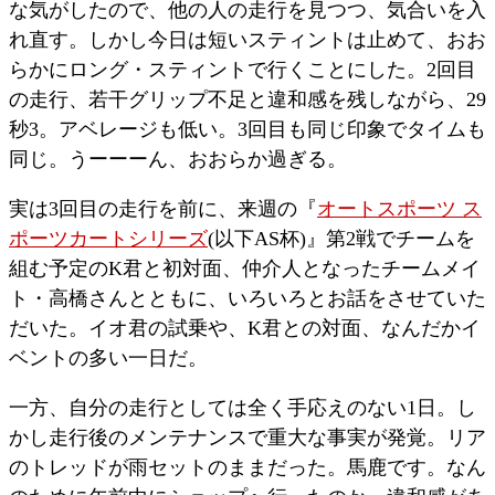
な気がしたので、他の人の走行を見つつ、気合いを入
れ直す。しかし今日は短いスティントは止めて、おお
らかにロング・スティントで行くことにした。2回目
の走行、若干グリップ不足と違和感を残しながら、29
秒3。アベレージも低い。3回目も同じ印象でタイムも
同じ。うーーーん、おおらか過ぎる。
実は3回目の走行を前に、来週の『
オートスポーツ ス
ポーツカートシリーズ
(以下AS杯)』第2戦でチームを
組む予定のK君と初対面、仲介人となったチームメイ
ト・高橋さんとともに、いろいろとお話をさせていた
だいた。イオ君の試乗や、K君との対面、なんだかイ
ベントの多い一日だ。
一方、自分の走行としては全く手応えのない1日。し
かし走行後のメンテナンスで重大な事実が発覚。リア
のトレッドが雨セットのままだった。馬鹿です。なん