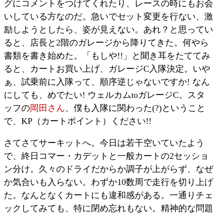
グにコメントをつけてくれたり、レースの時にもお会
いしている方なのだ。急いでセット変更を行ない、激
励しようとしたら、姿が見えない。あれ？と思ってい
ると、店長と2階のガレージから降りてきた。何やら
書類を書き始めた。「もしや!!」と聞き耳をたててみ
ると、カートお買い上げ、ガレージC入隊決定。いや
ぁ、試乗前に入隊って、順序逆じゃないですか! なん
にしても、めでたい! ウェルカムtoガレージC。スタ
ッフの
岡田さん
、僕も入隊に関わった(?)ということ
で、KP（カートポイント）ください!!
さてさてサーキットへ。今日は若干空いていたよう
で、終日コマー・カデットと一般カートの2セッショ
ン分け。久々のドライだからか調子が上がらず、なぜ
か気合いも入らない。わずか10数周で走行を切り上げ
た。なんとなくカートにも違和感がある。一通りチェ
ックしてみても、特に閉め忘れもない。精神的な問題