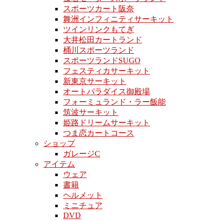
スポーツカート阪奈
舞洲インフィニティサーキット
ツインリンクもてぎ
大井松田カートランド
桶川スポーツランド
スポーツランドSUGO
フェスティカサーキット
新東京サーキット
オートパラダイス御殿場
フォーミュランド・ラー飯能
筑波サーキット
姫路ドリームサーキット
つま恋カートコース
ショップ
ガレージC
アイテム
ウェア
書籍
ヘルメット
ミニチュア
DVD