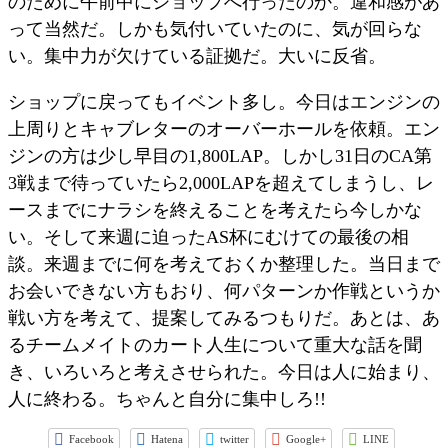
のために午前中にショップへ行ったのか。違和感があ
って当然だ。しかも気付いていたのに、気が回らな
い。集中力が欠けている証拠だ。大いに反省。
ショップに戻ってもイベント多し。今日はエンジンの
上周りとキャブレターのオーバーホールを依頼。エン
ジンの方は少し早目の1,800LAP。しかし31日のCA第
3戦まで待っていたら2,000LAPを超えてしまうし、レ
ースまでにナラシを終えることを考えたら今しかな
い。そして来週に迫ったAS杯にむけての最後の相
談。来週までに何を考えておくか整理した。当日まで
お会いできない方もおり、何パターンか作戦というか
戦い方を考えて、提案してみるつもりだ。あとは、あ
るチームメイトのカート人生について重大な話を聞
き、いろいろと考えさせられた。今日は人に始まり、
人に終わる。ちゃんと自分に集中しろ!!
Facebook
Hatena
twitter
Google+
LINE