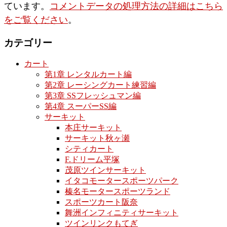
ています。
コメントデータの処理方法の詳細はこちら
をご覧ください
。
カテゴリー
カート
第1章 レンタルカート編
第2章 レーシングカート練習編
第3章 SSフレッシュマン編
第4章 スーパーSS編
サーキット
本庄サーキット
サーキット秋ヶ瀬
シティカート
F.ドリーム平塚
茂原ツインサーキット
イタコモータースポーツパーク
榛名モータースポーツランド
スポーツカート阪奈
舞洲インフィニティサーキット
ツインリンクもてぎ