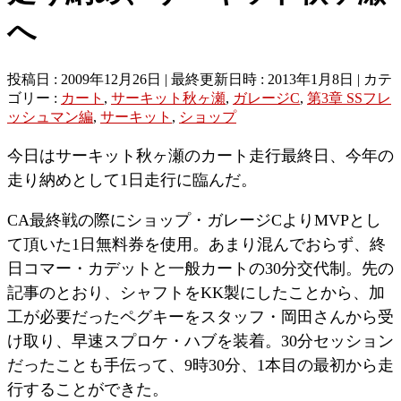
へ
投稿日 : 2009年12月26日
最終更新日時 : 2013年1月8日
カテ
ゴリー :
カート
,
サーキット秋ヶ瀬
,
ガレージC
,
第3章 SSフレ
ッシュマン編
,
サーキット
,
ショップ
今日はサーキット秋ヶ瀬のカート走行最終日、今年の
走り納めとして1日走行に臨んだ。
CA最終戦の際にショップ・ガレージCよりMVPとし
て頂いた1日無料券を使用。あまり混んでおらず、終
日コマー・カデットと一般カートの30分交代制。先の
記事のとおり、シャフトをKK製にしたことから、加
工が必要だったペグキーをスタッフ・岡田さんから受
け取り、早速スプロケ・ハブを装着。30分セッション
だったことも手伝って、9時30分、1本目の最初から走
行することができた。