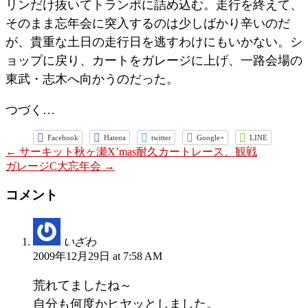
リンだけ抜いてトランポに詰め込む。走行を終えて、
そのまま忘年会に突入するのは少しばかり辛いのだ
が、貴重な土日の走行日を逃すわけにもいかない。シ
ョップに戻り、カートをガレージに上げ、一路会場の
東武・志木へ向かうのだった。
つづく…
Facebook
Hatena
twitter
Google+
LINE
←
サーキット秋ヶ瀬X’mas耐久カートレース、観戦
ガレージC大忘年会
→
コメント
いざわ
2009年12月29日 at 7:58 AM
荒れてましたね～
自分も何度かヒヤッとしました。