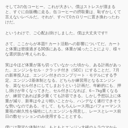
そして2の缶コーヒー。これが大きい。僕はストレスが溜まる
と、すぐに自販機に走る。缶コーヒーの摂取量は、恥ずかしくて
言えないレベルだ。それが、すべて0カロリーに置き換わったわ
けだ。
というわけで、ご心配お掛けしました。僕は大丈夫です!!
さて、ここからが本題!! カート活動への影響についてだ。カート
と体重は密接過ぎる関係にある。体重が減ったことにより、様々
な選択肢が考えられる。
実は今ほど体重が落ち切っていなかった頃から、ある計画があっ
た。エンジンをセル・クラッチ付き（SEC）にすることだ。7月
の新車投入は、エンジン付きのコンプリート・モデルにする予
定。エンジン2基体制となる。どちらか練習用となるエンジン
を、楽なセル付きにしてしまおうという計画だ。年齢的にも、押
し掛けが辛くなってきた。セル付きになれば、6～7kg重くなる
が、練習であれば多少重くても許容できる。しかし予想以上に体
重が減り、新車は今より軽いことから、ハンデなく遂行できそう
な勢いなのである。そして、もちろんレース用はパフォーマンス
重視の耐久性を犠牲にしたエンジンを用意し、レースとレース前
日の数セッションのみ使用することとする。
僕には贅沢な体制だが、もともとエンジン大破のトラウマから、