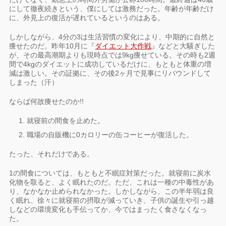
にして徹夜続きという、僕にしては激務だった。年齢が年齢だけ
に、外見上の復活が遅れているというのはある。
しかしながら、4分の3は生活習慣の変化により、中期的に自然と
痩せたのだ。昨年10月に『
ダイエット大作戦
』などと大騒ぎした
が、その最高潮期よりも現時点では9kg痩せている。その時も2週
間で4kgのダイエットに成功しているだけに、もともと体重の増
減は激しい。その証拠に、その後2ヶ月で見事にリバウンドして
しまった（汗）
ならば何故痩せたのか!!
就寝前の間食を止めた。
職場の自販機に0カロリーの缶コーヒーが復活した。
たった、それだけである。
1の間食については、もともと不眠症対策だった。就寝前に炭水
化物を取ると、よく眠れたのだ。ただ、これは一種の中毒性があ
り、なかなか止められなかった。しかしながら、この半年弱は良
く眠れ、徐々に就寝前の摂取が減っていき、子供の誕生や引っ越
しなどの環境変化も手伝ってか、今ではまったく食さなくなっ
た。