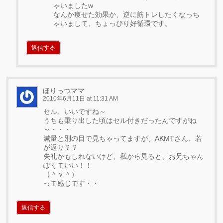
ゃいましたw
なんか痩せた効果か、逆に筋トレしたくなっち
ゃいまして、ちょっぴり好循環です。
返信する
ほりっつママ
2010年6月11日 at 11:31 AM
セル、いいですね～
うちも乗り出した頃はセル付きだったんですがね
～・・・
減量と別の目で見ちゃってますが、AKMTさん、若
が返り？？
失礼かもしれないけど、私から見ると、お兄ちゃん
ぽくていい！！
（＾ｖ＾）
って感じです・・
返信する