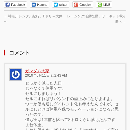
Facebook
Hatena
twitter
Google+
LINE
←
神奈川レンタル紀行、Fドリ～大井
レーシング活動復帰、サーキット秋ヶ
へ
瀬へ
→
コメント
ガンダム大家
2010年6月11日 at 2:43 AM
せっかく減った人口・・・
じゃなくて体重です。
セルにしましょう！
セルにすればリバウンドの歯止めになりますよ。
つーか僕も逆にダイレクト化も考えたんですが、セ
ルにしとけば体重を保つモチベーションになると思
ったので。
僕も実は1年前と比べて8キロくらい落ちたんです
よね体重。