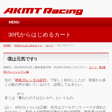
MENU
30代からはじめるカート
HOME
»
30代からはじめるカート
»
カート
»
僕は元気です!!
僕は元気です!!
投稿日 : 2010年6月10日
最終更新日時 : 2013年1月9日
カテゴリー :
カート
,
第3章
SSフレッシュマン編
先の『
神奈川レンタル紀行
』で珍しく顔出ししたが、皆様から多
く心配の声が届いているので、説明しておきたい。
やつ
多くは『
窶
れたのではないか!!』というもの。
はい、4分の1くらいは正解。先月はゴールデンウィークが潰れた
だけでなく、勤怠上の時間外労働が公称100時間。最終週は40歳