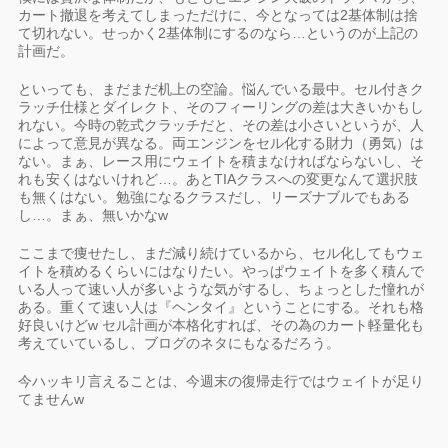
カート撤退を考えてしまっただけに、今となっては2基体制は捨
て切れない。せっかく2基体制にするのなら…というのが上記の
計画だ。
といっても、まだまだ机上の空論。悩んでいる最中。セル付きク
ラッチ仕様とダイレクト、そのフィーリングの差は大きいかもし
れない。今時の乾式クラッチだと、その差は小さいというが、人
によって意見が異なる。両エンジンをセル化する財力（勇気）は
ない。まぁ、レース用にウェイトを積まなければならないし、そ
れも安くはないけれど…。あとTIAクラスへの変更なんて選択肢
も無くはない。勉強になるクラスだし、リーズナブルでもある
し…。まぁ、無いかなw
ここまで痩せたし、まだ減り続けているから、セル化してもウェ
イトを積めるくらいにはなりたい。やっぱウェイトを多く積んで
いる人って速い人が多いような気がするし、ちょっとした憧れが
ある。重くて速い人は『ヘンタイ』ということにする。それも格
好良いけどw セル計画が本格化すれば、その為のカート軽量化も
考えていているし、ブログのネタにもなるだろう。
今ハッキリ言えることは、今週末の復帰走行ではウェイトが足り
てませんw