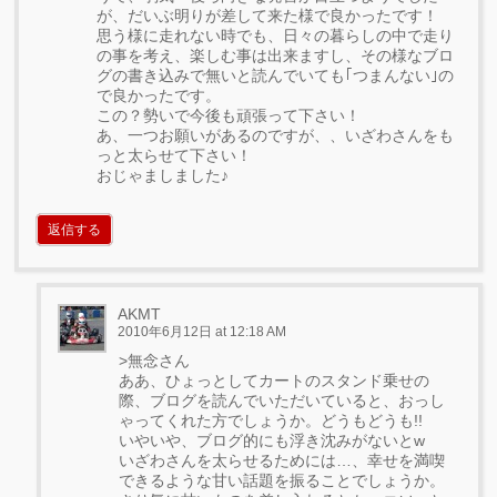
が、だいぶ明りが差して来た様で良かったです！
思う様に走れない時でも、日々の暮らしの中で走り
の事を考え、楽しむ事は出来ますし、その様なブロ
グの書き込みで無いと読んでいても｢つまんない｣の
で良かったです。
この？勢いで今後も頑張って下さい！
あ、一つお願いがあるのですが、、いざわさんをも
っと太らせて下さい！
おじゃましました♪
返信する
AKMT
2010年6月12日 at 12:18 AM
>無念さん
ああ、ひょっとしてカートのスタンド乗せの
際、ブログを読んでいただいていると、おっし
ゃってくれた方でしょうか。どうもどうも!!
いやいや、ブログ的にも浮き沈みがないとw
いざわさんを太らせるためには…、幸せを満喫
できるような甘い話題を振ることでしょうか。