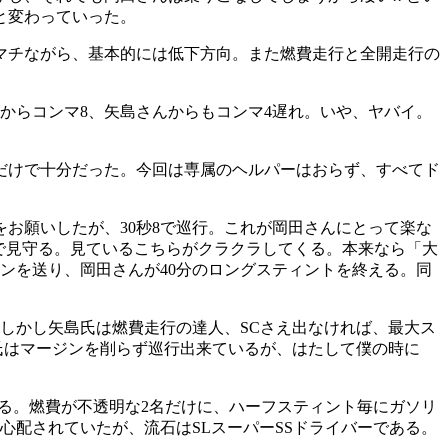
と変わっていった。
マチながら、基本的には低下方向。また燃費走行と全開走行の
からコンマ8、矢島さんからもコンマ4遅れ。いや、ヤバイ。
だけで十分だった。今回は専属のヘルパーはおらず、すべてド
をお願いしたが、30秒8で巡行。これが岡田さんにとって楽な
で見守る。見ているこちらがクラクラしてくる。本来なら「大
ンを送り、岡田さんが40分のロングスティントを終える。同
しかし矢島氏は燃費走行の達人、SCさえ出なければ、最大ス
島氏はマージンを削らず巡行出来ているが、はたして僕の時に
なる。燃費が不透明な2名だけに、ハーフスティント毎にガソリ
心配されていたが、流石はSLスーパーSSドライバーである。