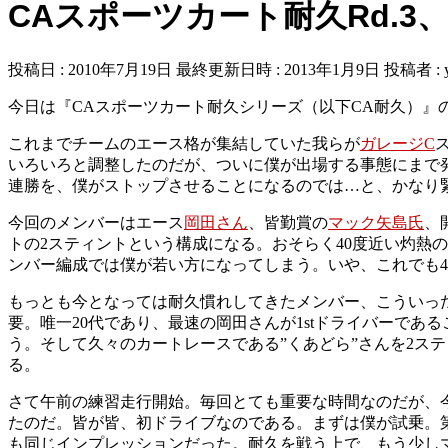
CAスポーツカート耐久Rd.3
投稿日 : 2010年7月19日
最終更新日時 : 2013年1月9日
投稿者 :
今日は『CAスポーツカート耐久シリーズ（以下CA耐久）』の
これまでチームのエース格が集結していた我らが
ガレージC
いろいろと調整したのだが、ついに僕が出場する事態にまで
連勝を、僕がストップさせることになるのでは…と、かなり
今回のメンバーはエース
岡田さん
、皆勤賞の
マック矢島氏
、
トの2スティントという構成になる。おそらく40度近い灼熱
ンバー編成では僕が若い方になってしまう。いや、これでも4
もっとも今となっては耐久慣れしてきたメンバー、こういっ
要。唯一20代であり、最速の岡田さんが1stドライバーで
う。そして久々のカートレースである”くあどら”さんを2ス
る。
さて午前の練習走行開始。毎回とても重要な時間なのだが、今
たのだ。皆が皆、初ドライブなのである。まずは僕が試乗。
も同じインプレッションだった。耐久を戦う上で、もう少しマ