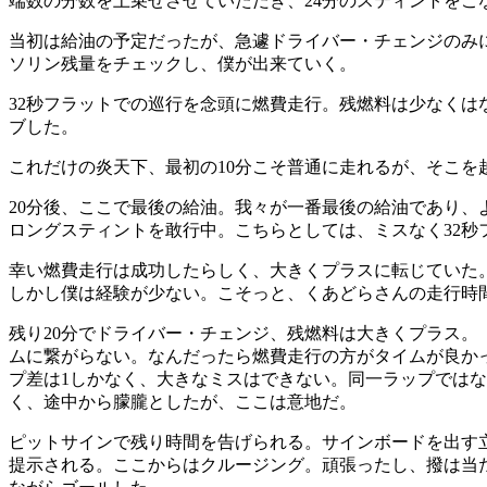
端数の分数を上乗せさせていただき、24分のスティントをこ
当初は給油の予定だったが、急遽ドライバー・チェンジのみに
ソリン残量をチェックし、僕が出来ていく。
32秒フラットでの巡行を念頭に燃費走行。残燃料は少なく
ブした。
これだけの炎天下、最初の10分こそ普通に走れるが、そこ
20分後、ここで最後の給油。我々が一番最後の給油であり、
ロングスティントを敢行中。こちらとしては、ミスなく32
幸い燃費走行は成功したらしく、大きくプラスに転じていた。
しかし僕は経験が少ない。こそっと、くあどらさんの走行時間
残り20分でドライバー・チェンジ、残燃料は大きくプラス。
ムに繋がらない。なんだったら燃費走行の方がタイムが良か
プ差は1しかなく、大きなミスはできない。同一ラップでは
く、途中から朦朧としたが、ここは意地だ。
ピットサインで残り時間を告げられる。サインボードを出す
提示される。ここからはクルージング。頑張ったし、撥は当た