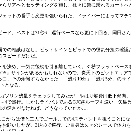
トからリアへとセッティングを施し、徐々に楽に乗れるカートへ
ジェットの番手も変更を強いられた。ドライバーによってマチ
ード。ベストは31秒6、巡行ペースなら更に下回る。岡田さん
面での相談はなし。ピットサインとピットでの役割分担の確認
のスピードだけだ。
ートを決め、一気に後続を引き離していく。31秒フラットペース
SOS』サインがあるかもしれないので、炎天下のピットエリア
白、その余裕すらなかった。「残り10分」「残り5分」のサイ
ストとなる。
。ガソリン残量をチェックしてみたが、やはり燃費は低下傾向。
秒3～4で巡行。しかしライバルであるGJC@ルーフも速い。矢
氏の速さがなければ、どうなっていたか…。
。ここからは僕と二人でゴールまでの4スティントを担うことに
をお願いしたが、31秒8で巡行。ご自身は久々のレースで体力を