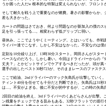
うか困った人だw 根本的な特製は変えられないが、フロン
そして耐久を戦う上で重要なのが燃費。暑さの影響からか、
差も大きかった。
カートの問題はさておき、何より問題なのが新加入の僕のスピ
足を引っ張ってる…。相変わらず低グリップに弱い。
昼休み、ここでようやくミーティング。とはいっても、作戦
ライバー達でこなす。しかし不安はなかった。不安なのは僕
定刻を10分繰り上げ、13時30分スタート。岡田さんがスタ
ペースなのだろう。しかし暑い。今回はドライバーからの『
丈夫？」とかピットサインでケアするべきだったが、頭が真っ
選手の出したベスト30秒723が、そのままレースのファステ
ここで給油、2ndドライバーのマック矢島氏が出撃していく
ティント40分を任せても十分だと判断できた。矢島氏は31
は…。不安がよぎる。後に不安が的中するが、この時の矢島
2回目の給油を終え、3rdドライバーのくあどらさんが出撃
ン残量をチェックできる旨みもある。32秒フラットでの巡行