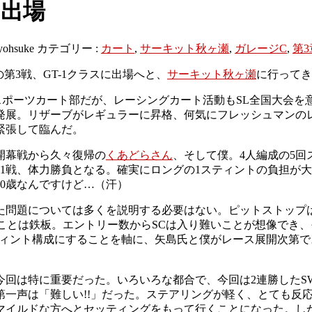
、出場
yohsuke
カテゴリー :
カート
,
サーキット秋ヶ瀬
,
ガレージC
,
第3
第3戦、GT-1クラスに出場へと、
サーキット秋ヶ瀬
に行ってき
スポーツカート部だが、レーシングカート活動もSL全国大会を
発展。リザーブがレギュラーに昇格、何気にフレッシュマンのレ
緊張して臨んだ。
開幕戦から久々復帰の
くあどらさん
、そして僕。4人編成の5回
の1戦、体力勝負となる。確実にロングの1スティントの負担が
0歳なんですけど…（汗）
た問題については多くを説明する必要はない。ピットストップは
あることは鉄板。エントリー数からSCは入り難いことが想像で
ティント構成にすることを軸に、矢島氏と僕がレース展開次第で
回は特に重要だった。いろいろな都合で、今回は2連勝したSW
第一声は「難しい!!」だった。ステアリングが軽く、とても反
イルドな方へとセッティングをもって行くことになった。しか