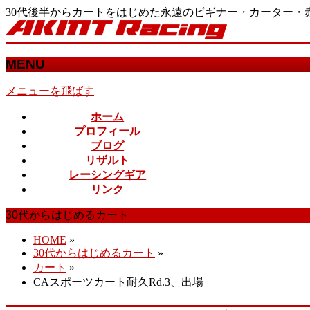
30代後半からカートをはじめた永遠のビギナー・カーター
MENU
メニューを飛ばす
ホーム
プロフィール
ブログ
リザルト
レーシングギア
リンク
30代からはじめるカート
HOME
»
30代からはじめるカート
»
カート
»
CAスポーツカート耐久Rd.3、出場