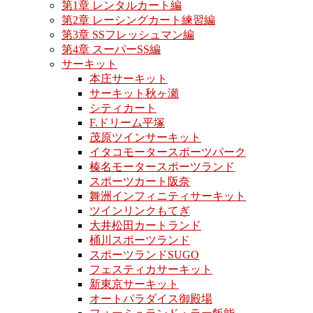
第1章 レンタルカート編
第2章 レーシングカート練習編
第3章 SSフレッシュマン編
第4章 スーパーSS編
サーキット
本庄サーキット
サーキット秋ヶ瀬
シティカート
F.ドリーム平塚
茂原ツインサーキット
イタコモータースポーツパーク
榛名モータースポーツランド
スポーツカート阪奈
舞洲インフィニティサーキット
ツインリンクもてぎ
大井松田カートランド
桶川スポーツランド
スポーツランドSUGO
フェスティカサーキット
新東京サーキット
オートパラダイス御殿場