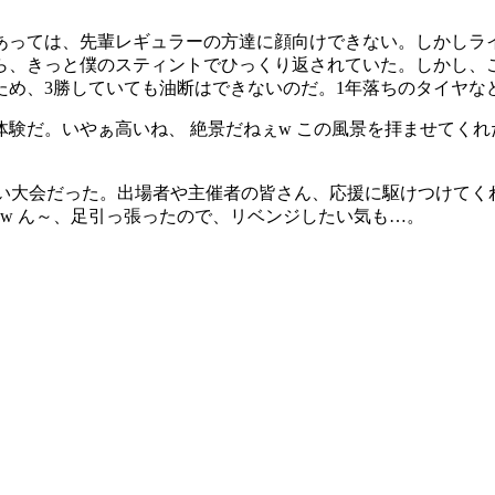
あっては、先輩レギュラーの方達に顔向けできない。しかしラ
ら、きっと僕のスティントでひっくり返されていた。しかし、
ため、3勝していても油断はできないのだ。1年落ちのタイヤな
験だ。いやぁ高いね、 絶景だねぇw この風景を拝ませてく
らしい大会だった。出場者や主催者の皆さん、応援に駆けつけてく
w ん～、足引っ張ったので、リベンジしたい気も…。