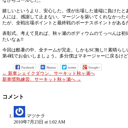
ながらゴールした。
嬉しいというより、安心した。僕が出場した途端に負けたと
人には、感謝して止まない。マージンを築いてくれなかった
たが、全戦出場ポイントと最終戦のボーナスポイントがある
表彰式。考えて見れば、秋ヶ瀬のポディウムのてっぺんは初体
たいなぁ!!
今回は酷暑の中、全チームが完走。しかもSC無し!! 素晴
第4戦でお会いしましょう。多分僕はマネージャーに戻るけど
Facebook
Hatena
twitter
Google+
←
新車シェイクダウン、サーキット秋ヶ瀬へ
新車慣熟練習、サーキット秋ヶ瀬へ
→
コメント
マツケラ
2010年7月23日 at 1:02 AM