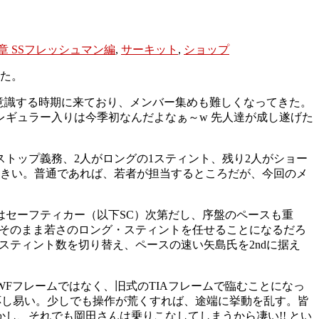
章 SSフレッシュマン編
,
サーキット
,
ショップ
た。
意識する時期に来ており、メンバー集めも難しくなってきた。
ギュラー入りは今季初なんだよなぁ～w 先人達が成し遂げた
ストップ義務、2人がロングの1スティント、残り2人がショー
大きい。普通であれば、若者が担当するところだが、今回のメ
セーフティカー（以下SC）次第だし、序盤のペースも重
き、そのまま若さのロング・スティントを任せることになるだろ
スティント数を切り替え、ペースの速い矢島氏を2ndに据え
Fフレームではなく、旧式のTIAフレームで臨むことになっ
応し易い。少しでも操作が荒くすれば、途端に挙動を乱す。皆
し、それでも岡田さんは乗りこなしてしまうから凄い!! とい