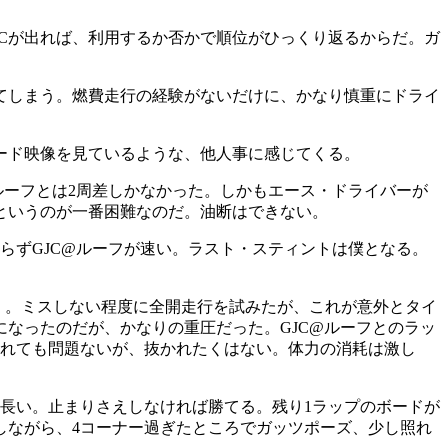
SCが出れば、利用するか否かで順位がひっくり返るからだ。ガ
てしまう。燃費走行の経験がないだけに、かなり慎重にドライ
ード映像を見ているような、他人事に感じてくる。
ルーフとは2周差しかなかった。しかもエース・ドライバーが
というのが一番困難なのだ。油断はできない。
らずGJC@ルーフが速い。ラスト・スティントは僕となる。
行く。ミスしない程度に全開走行を試みたが、これが意外とタイ
なったのだが、かなりの重圧だった。GJC@ルーフとのラッ
かれても問題ないが、抜かれたくはない。体力の消耗は激し
長い。止まりさえしなければ勝てる。残り1ラップのボードが
しながら、4コーナー過ぎたところでガッツポーズ、少し照れ