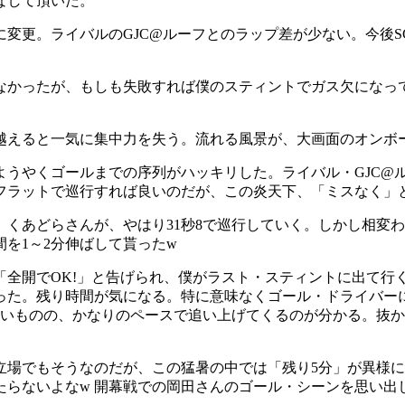
なして頂いた。
変更。ライバルのGJC@ルーフとのラップ差が少ない。今後
はなかったが、もしも失敗すれば僕のスティントでガス欠になっ
を越えると一気に集中力を失う。流れる風景が、大画面のオンボ
ようやくゴールまでの序列がハッキリした。ライバル・GJC@
秒フラットで巡行すれば良いのだが、この炎天下、「ミスなく」
くあどらさんが、やはり31秒8で巡行していく。しかし相変わ
を1～2分伸ばして貰ったw
「全開でOK!」と告げられ、僕がラスト・スティントに出て
った。残り時間が気になる。特に意味なくゴール・ドライバーに
ないものの、かなりのペースで追い上げてくるのが分かる。抜
立場でもそうなのだが、この猛暑の中では「残り5分」が異様に
らないよなw 開幕戦での岡田さんのゴール・シーンを思い出