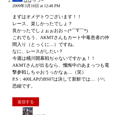
ぱぱっつ～
2009年3月16日 at 12:48 PM
まずはオメデトウございます！！
レース、楽しかったでしょ？
良かったでしょぉぉおお～(*￣∇￣*)
これでもう、AKMTさんもカート中毒患者の仲
間入り（とっくに…）ですね。
なに、レースがしたい？
今週は桶川開幕戦ぢゃないですかぁ！！
AKMTさんが出るなら、懺悔中のあまっつも電
撃参戦しちゃおうっかなぁ…（笑）
P.S：400LAPのBS07は決して新鮮では…（^^;
恐縮です。
返信する