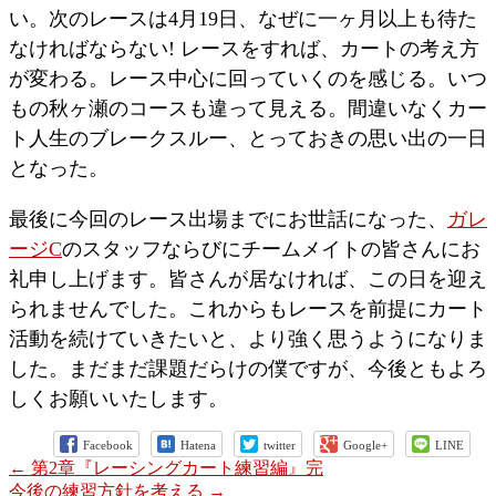
い。次のレースは4月19日、なぜに一ヶ月以上も待た
なければならない! レースをすれば、カートの考え方
が変わる。レース中心に回っていくのを感じる。いつ
もの秋ヶ瀬のコースも違って見える。間違いなくカー
ト人生のブレークスルー、とっておきの思い出の一日
となった。
最後に今回のレース出場までにお世話になった、
ガレ
ージC
のスタッフならびにチームメイトの皆さんにお
礼申し上げます。皆さんが居なければ、この日を迎え
られませんでした。これからもレースを前提にカート
活動を続けていきたいと、より強く思うようになりま
した。まだまだ課題だらけの僕ですが、今後ともよろ
しくお願いいたします。
Facebook
Hatena
twitter
Google+
LINE
←
第2章『レーシングカート練習編』完
今後の練習方針を考える
→