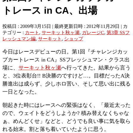
トレース in CA、出場
投稿日 : 2009年3月15日
最終更新日時 : 2012年11月29日
カ
テゴリー :
カート
,
サーキット秋ヶ瀬
,
ガレージC
,
第3章 SSフ
レッシュマン編
,
サーキット
,
ショップ
今日はレースデビューの日。第1回『チャレンジカッ
プカートレース in CA』SSフレッシュマン・クラス出
場に、
サーキット秋ヶ瀬
へ行ってきた。結果から言う
と、3位表彰台!! B決勝のですけど…。目標だったA決
勝進出は成らず、少しホロ苦い、そして思い出に残る
一日となった。
朝起きた時にはレースへの緊張はなく、「最近太った
ので、ウェイトをどうしようか? 積み替えなくちゃな
ぁ、めんどくせ」などと、どうでも良い事に気を取ら
れる始末。割と落ち着いていたように思う。