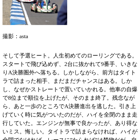
撮影：asta
そして予選ヒート。人生初めてのローリングである。
スタートで飛び込めず、2台に抜かれて9番手、いきな
りA決勝圏外へ落ちる。しかしながら、前方はタイト
ラで詰まった相手、まだまだチャンスはある。しか
し、なぜかストレートで置いていかれる。他車の自爆
で8位まで順位を上げたが、そのまま終了。残念なが
ら、あと一歩のところでA決勝進出を逃した。引き上
げていく時に気がついたのだが、ハイを全閉のまま走
行していた。エンジンが無事で良かったが、あり得な
いミス。悔しい。タイトラで詰まらなければ、ハイが
全閉でなければ、レースに”たられば”は禁物だが、自